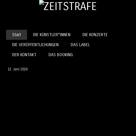
Springe zum Inhalt
Start
DIE KÜNSTLER*INNEN
DIE KONZERTE
Menü
DIE VERÖFFENTLICHUNGEN
DAS LABEL
Between Bodies | Milli writes on
DER KONTAKT
DAS BOOKING
hotel walls
12. Juni 2026