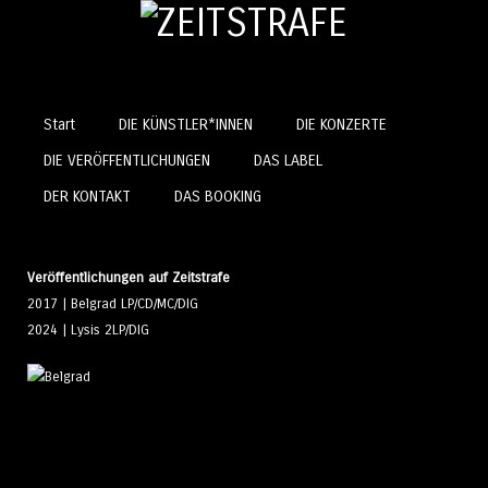
Springe zum Inhalt
Start
DIE KÜNSTLER*INNEN
DIE KONZERTE
Menü
DIE VERÖFFENTLICHUNGEN
DAS LABEL
Belgrad
DER KONTAKT
DAS BOOKING
Website
|
Facebook
|
Instagram
Veröffentlichungen auf Zeitstrafe
2017 | Belgrad LP/CD/MC/DIG
2024 | Lysis 2LP/DIG