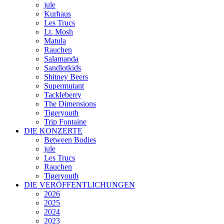
jule
Kurhaus
Les Trucs
Lt. Mosh
Matula
Rauchen
Salamanda
Sandlotkids
Shitney Beers
Supermutant
Tackleberry
The Dimensions
Tigeryouth
Trip Fontaine
DIE KONZERTE
Between Bodies
jule
Les Trucs
Rauchen
Tigeryouth
DIE VERÖFFENTLICHUNGEN
2026
2025
2024
2023