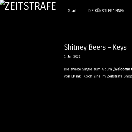
Springe zum Inhalt
Start
DIE KÜNSTLER*INNEN
Menü
Shitney Beers – Keys
1. Juli 2021
Die zweite Single zum Album
„Welcome t
von LP inkl. Koch-Zine im Zeitstrafe Sho