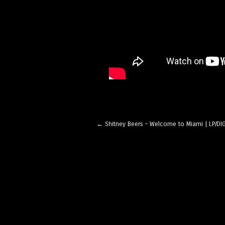
Artikel-Navigation
←
Shitney Beers – Welcome to Miami | LP/DIG